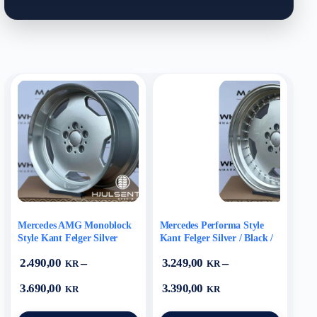
Mercedes AMG Monoblock
Mercedes Performa Style
Style Kant Felger Silver
Kant Felger Silver / Black /
Polished Lip
Graphite Polished Lip
–
–
2.490,00
3.249,00
KR
KR
Prisområde:
Prisområde:
3.690,00
3.390,00
KR
KR
2.490,00 kr
3.249,00 kr
til
til
Dette
Dette