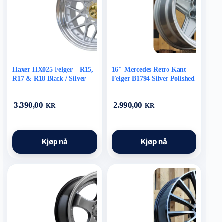
på
på
produktsiden
produktsiden
Haxer HX025 Felger – R15,
16″ Mercedes Retro Kant
R17 & R18 Black / Silver
Felger B1794 Silver Polished
Lip
3.390,00
2.990,00
KR
KR
Dette
Dette
Kjøp nå
Kjøp nå
produktet
produktet
har
har
flere
flere
varianter.
varianter.
Alternativene
Alternativene
kan
kan
velges
velges
på
på
produktsiden
produktsiden