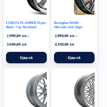
FORZZA FLAMBER Hyper
Racingline B1048 –
Black / Lip Machined
Mercedes style felger
–
–
2.990,00
2.890,00
KR
KR
Prisområde:
Prisområde:
3.690,00
4.190,00
KR
KR
2.990,00 kr
2.890,00 kr
til
til
Dette
Dette
3.690,00 kr
4.190,00 kr
Kjøp nå
Kjøp nå
produktet
produktet
har
har
flere
flere
varianter.
varianter.
Alternativene
Alternativene
kan
kan
velges
velges
på
på
produktsiden
produktsiden