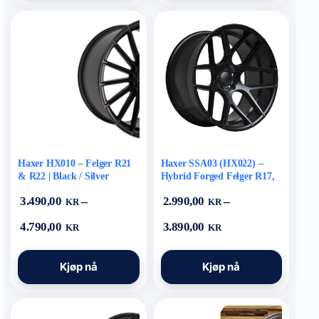
flere
flere
varianter.
varianter.
Alternativene
Alternativene
kan
kan
velges
velges
på
på
produktsiden
produktsiden
Haxer HX010 – Felger R21
Haxer SSA03 (HX022) –
& R22 | Black / Silver
Hybrid Forged Felger R17,
R18 & R20 | Black / Silver
–
–
3.490,00
2.990,00
KR
KR
Prisområde:
Prisområde:
4.790,00
3.890,00
KR
KR
3.490,00 kr
2.990,00 kr
til
til
Dette
Dette
4.790,00 kr
3.890,00 kr
Kjøp nå
Kjøp nå
produktet
produktet
har
har
flere
flere
varianter.
varianter.