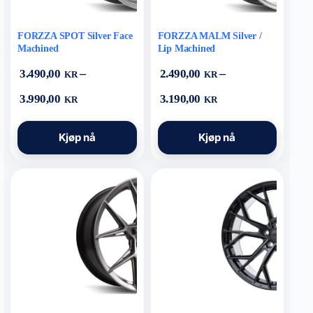
FORZZA SPOT Silver Face
FORZZA MALM Silver /
Machined
Lip Machined
–
–
3.490,00
2.490,00
KR
KR
Prisområde:
Prisområde:
3.990,00
3.190,00
KR
KR
3.490,00 kr
2.490,00 kr
til
til
Dette
Dette
3.990,00 kr
3.190,00 kr
Kjøp nå
Kjøp nå
produktet
produktet
har
har
flere
flere
varianter.
varianter.
Alternativene
Alternativene
kan
kan
velges
velges
på
på
produktsiden
produktsiden