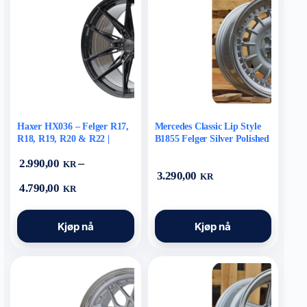
Alternativene
Alternativene
kan
kan
velges
velges
på
på
produktsiden
produktsiden
Haxer HX036 – Felger R17,
Mercedes Classic Lip Style
R18, R19, R20 & R22 |
B1855 Felger Silver Polished
Black / Hybrid Forged
Lip 17″
–
2.990,00
KR
3.290,00
KR
Prisområde:
4.790,00
KR
2.990,00 kr
til
Dette
Dette
4.790,00 kr
Kjøp nå
Kjøp nå
produktet
produktet
har
har
flere
flere
varianter.
varianter.
Alternativene
Alternativene
kan
kan
velges
velges