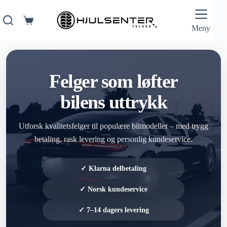
Hopp
til
innholdet
Handlekurv
Meny
Felger som løfter
bilens uttrykk
Utforsk kvalitetsfelger til populære bilmodeller – med trygg
betaling, rask levering og personlig kundeservice.
✓ Klarna delbetaling
✓ Norsk kundeservice
✓ 7–14 dagers levering