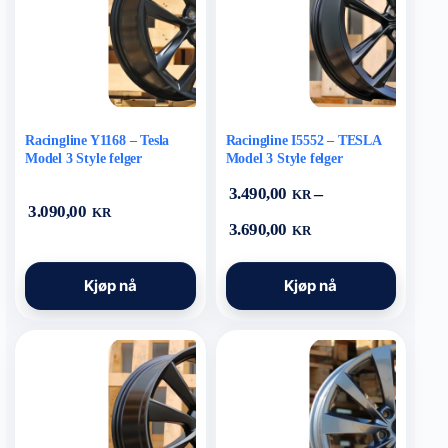
på
på
produktsiden
produktsiden
Racingline Y1168 – Tesla
Racingline I5552 – TESLA
Model 3 Style felger
Model 3 Style felger
–
3.490,00
KR
3.090,00
KR
Prisområde:
3.690,00
KR
3.490,00 kr
til
Dette
Dette
3.690,00 kr
Kjøp nå
Kjøp nå
produktet
produktet
har
har
flere
flere
varianter.
varianter.
Alternativene
Alternativene
kan
kan
velges
velges
på
på
produktsiden
produktsiden