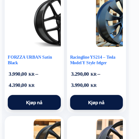
Alternativene
Alternativene
kan
kan
velges
velges
på
på
produktsiden
produktsiden
FORZZA URBAN Satin
Racingline YS214 – Tesla
Black
Model Y Style felger
–
–
3.990,00
3.290,00
KR
KR
Prisområde:
Prisområde:
4.390,00
3.990,00
KR
KR
3.990,00 kr
3.290,00 kr
til
til
Dette
Dette
4.390,00 kr
3.990,00 kr
Kjøp nå
Kjøp nå
produktet
produktet
har
har
flere
flere
varianter.
varianter.
Alternativene
Alternativene
kan
kan
velges
velges