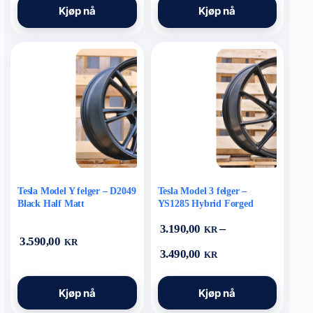
4.425,00 kr
Kjøp nå
Kjøp nå
produktet
produktet
har
har
flere
flere
varianter.
varianter.
Alternativene
Alternativene
kan
kan
velges
velges
på
på
produktsiden
produktsiden
Tesla Model Y felger – D2049
Tesla Model 3 felger –
Black Half Matt
YS1285 Hybrid Forged
Black Half Matt
–
3.190,00
KR
3.590,00
KR
Prisområde:
3.490,00
KR
3.190,00 kr
til
Dette
Dette
3.490,00 kr
Kjøp nå
Kjøp nå
produktet
produktet
har
har