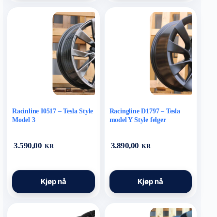
flere
flere
varianter.
varianter.
Alternativene
Alternativene
kan
kan
velges
velges
på
på
produktsiden
produktsiden
Racinline I0517 – Tesla Style
Racingline D1797 – Tesla
Model 3
model Y Style felger
3.590,00
3.890,00
KR
KR
Dette
Dette
Kjøp nå
Kjøp nå
produktet
produktet
har
har
flere
flere
varianter.
varianter.