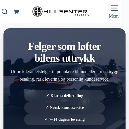
Hopp
til
innholdet
Handlekurv
Meny
Felger som løfter
bilens uttrykk
Utforsk kvalitetsfelger til populære bilmodeller – med trygg
betaling, rask levering og personlig kundeservice.
✓ Klarna delbetaling
✓ Norsk kundeservice
✓ 7–14 dagers levering