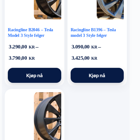
Racingline B2046 – Tesla
Racingline B1396 – Tesla
Model 3 Style felger
model 3 Style felger
–
–
3.290,00
3.090,00
KR
KR
Prisområde:
Prisområde:
3.790,00
3.425,00
KR
KR
3.290,00 kr
3.090,00 kr
til
til
Dette
Dette
3.790,00 kr
3.425,00 kr
Kjøp nå
Kjøp nå
produktet
produktet
har
har
flere
flere
varianter.
varianter.
Alternativene
Alternativene
kan
kan
velges
velges
på
på
produktsiden
produktsiden