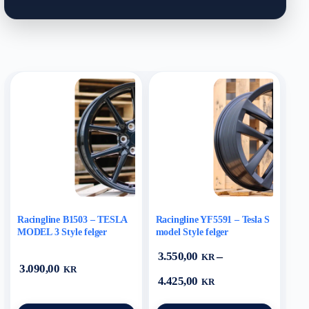
Racingline B1503 – TESLA
Racingline YF5591 – Tesla S
MODEL 3 Style felger
model Style felger
–
3.550,00
KR
3.090,00
KR
Prisområde:
4.425,00
KR
3.550,00 kr
til
Dette
Dette