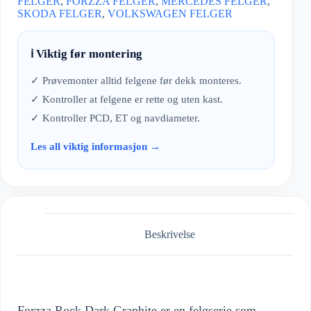
FELGER
,
FORZZA FELGER
,
MERCEDES FELGER
,
SKODA FELGER
,
VOLKSWAGEN FELGER
ℹ️ Viktig før montering
✓ Prøvemonter alltid felgene før dekk monteres.
✓ Kontroller at felgene er rette og uten kast.
✓ Kontroller PCD, ET og navdiameter.
Les all viktig informasjon →
Beskrivelse
Forzza Rock Dark Graphite er en felgserie som