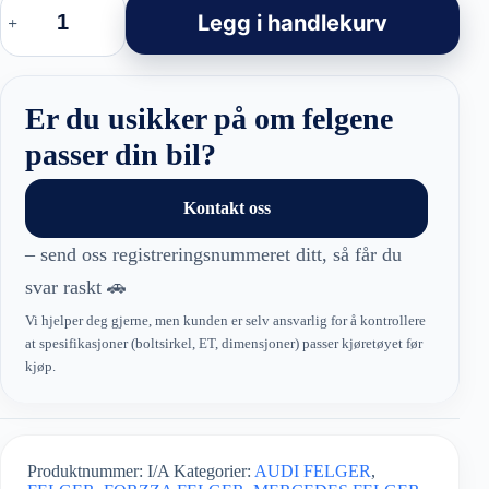
ROCK
Legg i handlekurv
Dark
Graphite
antall
Er du usikker på om felgene
passer din bil?
Kontakt oss
– send oss registreringsnummeret ditt, så får du
svar raskt 🚗
Vi hjelper deg gjerne, men kunden er selv ansvarlig for å kontrollere
at spesifikasjoner (boltsirkel, ET, dimensjoner) passer kjøretøyet før
kjøp.
Produktnummer:
I/A
Kategorier:
AUDI FELGER
,