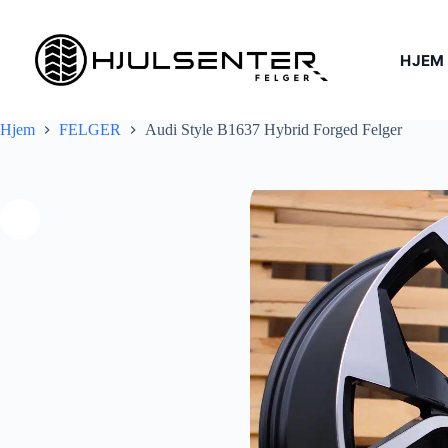
Hopp
til
innholdet
HJEM
Hjem
FELGER
Audi Style B1637 Hybrid Forged Felger