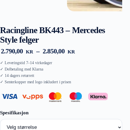
Racingline BK443 – Mercedes
Style felger
Prisområde:
2.790,00
–
2.850,00
KR
KR
2.790,00 kr
til
2.850,00 kr