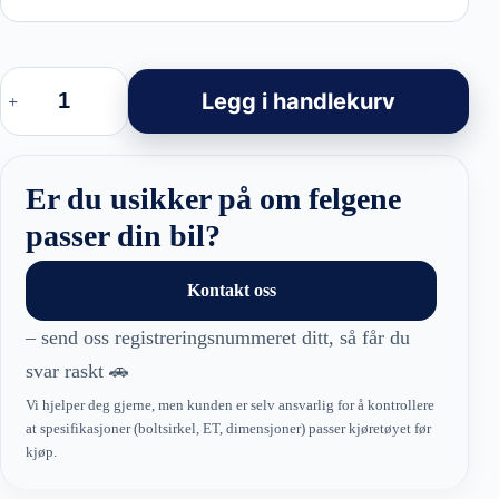
Racingline
BK443
Legg i handlekurv
-
Mercedes
Style
felger
antall
Er du usikker på om felgene
passer din bil?
Kontakt oss
– send oss registreringsnummeret ditt, så får du
svar raskt 🚗
Vi hjelper deg gjerne, men kunden er selv ansvarlig for å kontrollere
at spesifikasjoner (boltsirkel, ET, dimensjoner) passer kjøretøyet før
kjøp.