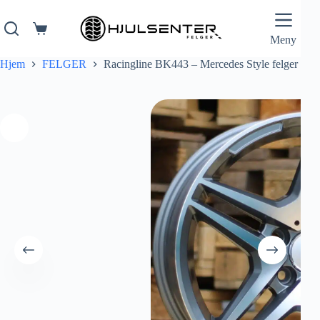
Hopp
til
innholdet
Handlekurv
Meny
Hjem
FELGER
Racingline BK443 – Mercedes Style felger