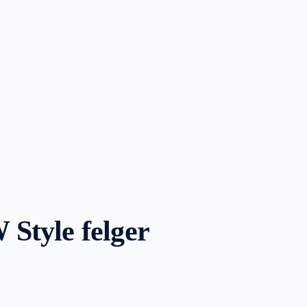
Style felger
de:
kr