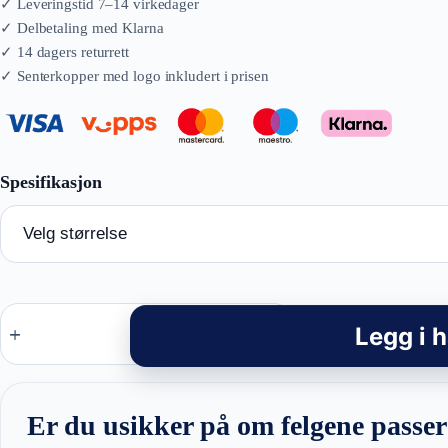
4.290,00 
Racingline
BK851
Legg i 
-
BMW
Style
felger
antall
Er du usikker på om felgene passer