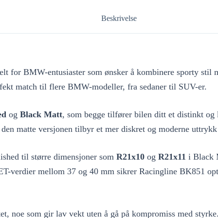
Beskrivelse
ielt for BMW-entusiaster som ønsker å kombinere sporty stil 
erfekt match til flere BMW-modeller, fra sedaner til SUV-er.
ed
og
Black Matt
, som begge tilfører bilen ditt et distinkt o
den matte versjonen tilbyr et mer diskret og moderne uttrykk 
ished til større dimensjoner som
R21x10
og
R21x11
i Black 
ed ET-verdier mellom 37 og 40 mm sikrer Racingline BK851 op
.
itet, noe som gir lav vekt uten å gå på kompromiss med styrke