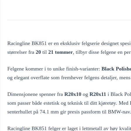
Racingline BK851 er en eksklusiv felgserie designet spes
størrelser fra
20
til
21 tommer
, tilbyr disse felgene en p
Felgene kommer i to unike finish-varianter:
Black Polish
og elegant overflate som fremhever felgens detaljer, mens 
Dimensjonene spenner fra
R20x10
og
R20x11
i Black Pol
som passer både estetisk og teknisk til ditt kjøretøy. M
senterhullet på 74.1 mm gir presis passform til BMW-nav
Racingline BK851 felger er laget i lettmetall av høy kval