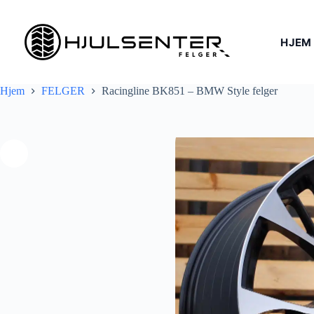
Hopp
til
innholdet
HJEM
Hjem
FELGER
Racingline BK851 – BMW Style felger