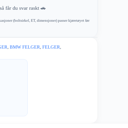
så får du svar raskt 🚗
kasjoner (boltsirkel, ET, dimensjoner) passer kjøretøyet før
GER
,
BMW FELGER
,
FELGER
,