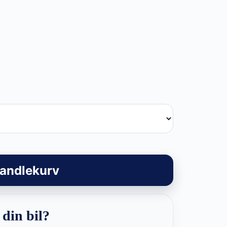
kr
handlekurv
 din bil?