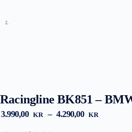
Racingline BK851 – BMW 
Prisområ
3.990,00
–
4.290,00
KR
KR
3.990,00 
til