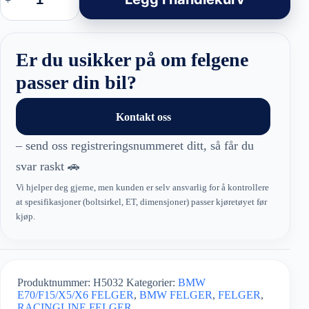
-
BMW
X5
Style
felger
Er du usikker på om felgene
5X120
antall
passer din bil?
Kontakt oss
– send oss registreringsnummeret ditt, så får du
svar raskt 🚗
Vi hjelper deg gjerne, men kunden er selv ansvarlig for å kontrollere
at spesifikasjoner (boltsirkel, ET, dimensjoner) passer kjøretøyet før
kjøp.
Produktnummer:
H5032
Kategorier:
BMW
E70/F15/X5/X6 FELGER
,
BMW FELGER
,
FELGER
,
RACINGLINE FELGER