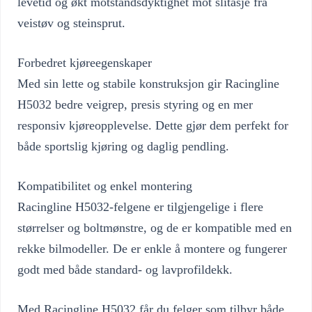
levetid og økt motstandsdyktighet mot slitasje fra
veistøv og steinsprut.
Forbedret kjøreegenskaper
Med sin lette og stabile konstruksjon gir Racingline
H5032 bedre veigrep, presis styring og en mer
responsiv kjøreopplevelse. Dette gjør dem perfekt for
både sportslig kjøring og daglig pendling.
Kompatibilitet og enkel montering
Racingline H5032-felgene er tilgjengelige i flere
størrelser og boltmønstre, og de er kompatible med en
rekke bilmodeller. De er enkle å montere og fungerer
godt med både standard- og lavprofildekk.
Med Racingline H5032 får du felger som tilbyr både