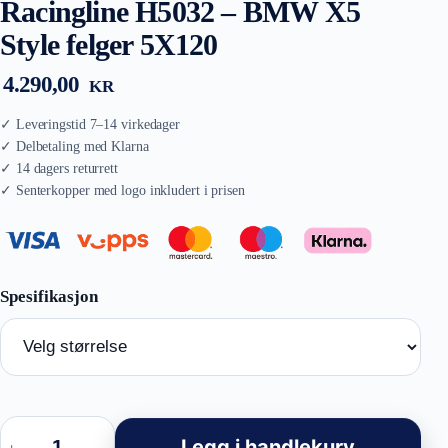
Racingline H5032 – BMW X5
Style felger 5X120
4.290,00
KR
Racingline
H5032
Legg i handlekurv