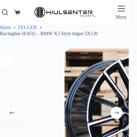
Hopp
til
innholdet
Handlekurv
Meny
Hjem
FELGER
Racingline H5032 – BMW X5 Style felger 5X120