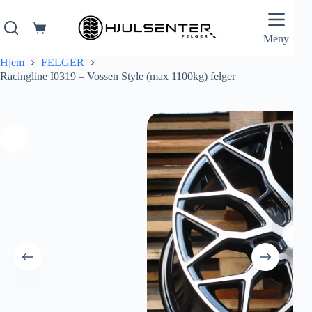
Hopp
til
innholdet
Handlekurv
Meny
Hjem
FELGER
Racingline I0319 – Vossen Style (max 1100kg) felger