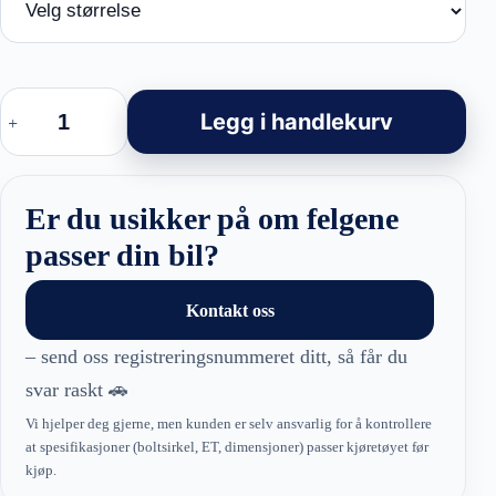
Racingline
I0319
Legg i handlekurv
-
Vossen
Style
(max
1100kg)
Er du usikker på om felgene
felger
antall
passer din bil?
Kontakt oss
– send oss registreringsnummeret ditt, så får du
svar raskt 🚗
Vi hjelper deg gjerne, men kunden er selv ansvarlig for å kontrollere
at spesifikasjoner (boltsirkel, ET, dimensjoner) passer kjøretøyet før
kjøp.