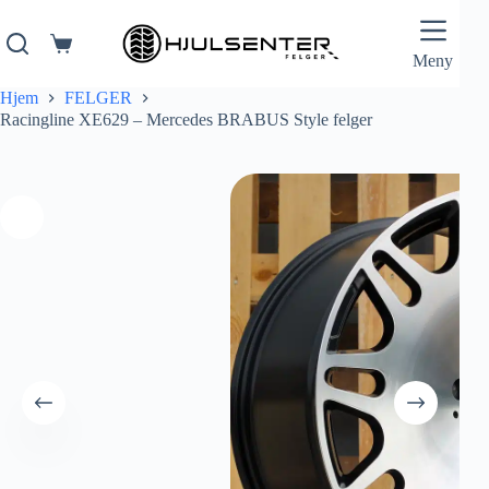
Hopp
til
innholdet
Handlekurv
Meny
Hjem
FELGER
Racingline XE629 – Mercedes BRABUS Style felger