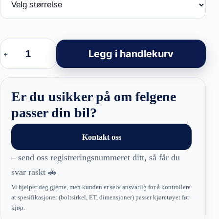
Racingline
XE629
Legg i handlekurv
-
Mercedes
BRABUS
Style
felger
Er du usikker på om felgene
antall
passer din bil?
Kontakt oss
– send oss registreringsnummeret ditt, så får du
svar raskt 🚗
Vi hjelper deg gjerne, men kunden er selv ansvarlig for å kontrollere
at spesifikasjoner (boltsirkel, ET, dimensjoner) passer kjøretøyet før
kjøp.