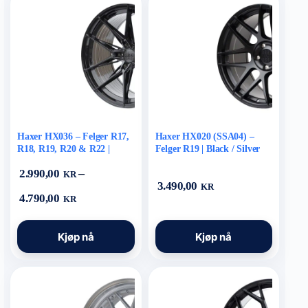
Alternativene
Alternativene
kan
kan
velges
velges
på
på
produktsiden
produktsiden
Haxer HX036 – Felger R17,
Haxer HX020 (SSA04) –
R18, R19, R20 & R22 |
Felger R19 | Black / Silver
Black / Hybrid Forged
–
2.990,00
KR
3.490,00
KR
Prisområde:
4.790,00
KR
2.990,00 kr
til
Dette
Dette
4.790,00 kr
Kjøp nå
Kjøp nå
produktet
produktet
har
har
flere
flere
varianter.
varianter.
Alternativene
Alternativene
kan
kan