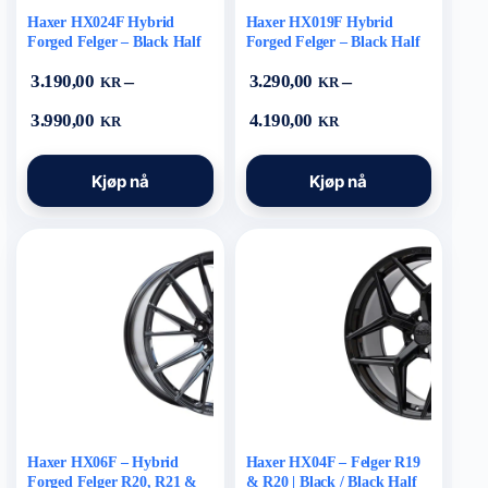
Haxer HX024F Hybrid
Haxer HX019F Hybrid
Forged Felger – Black Half
Forged Felger – Black Half
Matt (BLHM)
Matt (BLHM)
–
–
3.190,00
3.290,00
KR
KR
Prisområde:
Prisområde:
3.990,00
4.190,00
KR
KR
3.190,00 kr
3.290,00 kr
til
til
Dette
Dette
3.990,00 kr
4.190,00 kr
Kjøp nå
Kjøp nå
produktet
produktet
har
har
flere
flere
varianter.
varianter.
Alternativene
Alternativene
kan
kan
velges
velges
på
på
produktsiden
produktsiden
Haxer HX06F – Hybrid
Haxer HX04F – Felger R19
Forged Felger R20, R21 &
& R20 | Black / Black Half