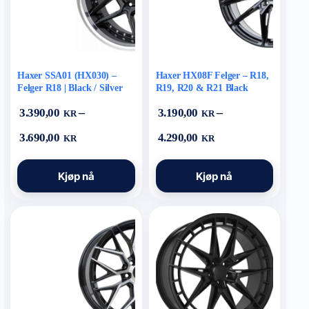
Haxer SSA01 (HX030) –
Haxer HX08F Felger – R18,
Felger R18 | Black / Silver
R19, R20 & R21 Black
Polished Lip
–
–
3.390,00
3.190,00
KR
KR
Prisområde:
Prisområde:
3.690,00
4.290,00
KR
KR
3.390,00 kr
3.190,00 kr
til
til
Dette
Dette
3.690,00 kr
4.290,00 kr
Kjøp nå
Kjøp nå
produktet
produktet
har
har
flere
flere
varianter.
varianter.
Alternativene
Alternativene
kan
kan
velges
velges
på
på
produktsiden
produktsiden