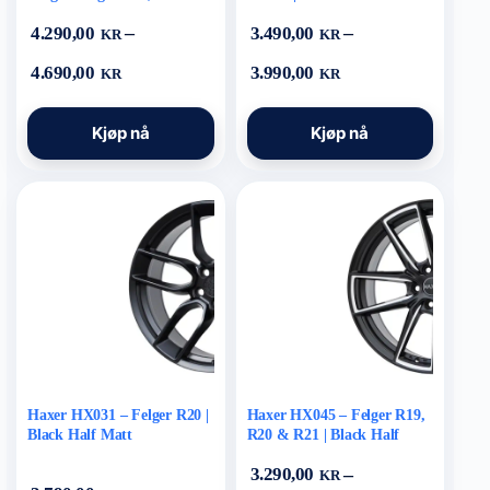
R22 | Black / Polished Silver
Matt
–
–
4.290,00
3.490,00
Half Matt
KR
KR
Prisområde:
Prisområde:
4.690,00
3.990,00
KR
KR
4.290,00 kr
3.490,00 kr
til
til
Dette
Dette
4.690,00 kr
3.990,00 kr
Kjøp nå
Kjøp nå
produktet
produktet
har
har
flere
flere
varianter.
varianter.
Alternativene
Alternativene
kan
kan
velges
velges
på
på
produktsiden
produktsiden
Haxer HX031 – Felger R20 |
Haxer HX045 – Felger R19,
Black Half Matt
R20 & R21 | Black Half
Matt
–
3.290,00
KR