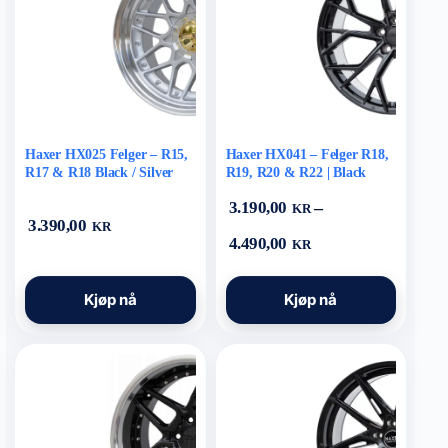
velges
velges
på
på
produktsiden
produktsiden
Haxer HX025 Felger – R15,
Haxer HX041 – Felger R18,
R17 & R18 Black / Silver
R19, R20 & R22 | Black
–
3.190,00
KR
3.390,00
KR
Prisområde:
4.490,00
KR
3.190,00 kr
til
Dette
Dette
4.490,00 kr
Kjøp nå
Kjøp nå
produktet
produktet
har
har
flere
flere
varianter.
varianter.
Alternativene
Alternativene
kan
kan
velges
velges
på
på
produktsiden
produktsiden