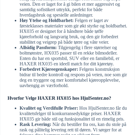
veien. Den er laget for å gi bilen et mer aggressivt og
samtidig sofistikert uttrykk, perfekt for både
hverdagsbruk og spesielle anledninger.
Høy Ytelse og Holdbarhet:
Felgen er laget av
førsteklasses materialer som gir økt styrke og holdbarhet.
HX035 er designet for å håndtere både tøffe
kjøreforhold og langvarig bruk, og den gir forbedret
stabilitet og veigrep på både tørre og våte veier.
Allsidig Passform:
Tilgjengelig i flere størrelser og
boltmønstre, HX035 passer til en rekke bilmodeller.
Enten du har en sportsbil, SUV eller en familiebil, er
HAXER HX035 en ideell match for ditt kjøretøy.
Forbedret Kjøreegenskaper:
Felgens konstruksjon
bidrar til bedre kontroll og respons på veien, noe som gir
deg en tryggere og mer komfortabel kjøreopplevelse,
uavhengig av værforhold.
Hvorfor Velge HAXER HX035 hos HjulSenter.no?
Kvalitet og Verdifulle Priser:
Hos HjulSenter.no får du
kvalitetsfelger til konkurransedyktige priser. HAXER
HX035 gir både stil og funksjonalitet til en rimelig pris.
Rask Levering:
Når du bestiller fra oss, kan du stole på
rask og pålitelig levering rett til døren. Vi sørger for at