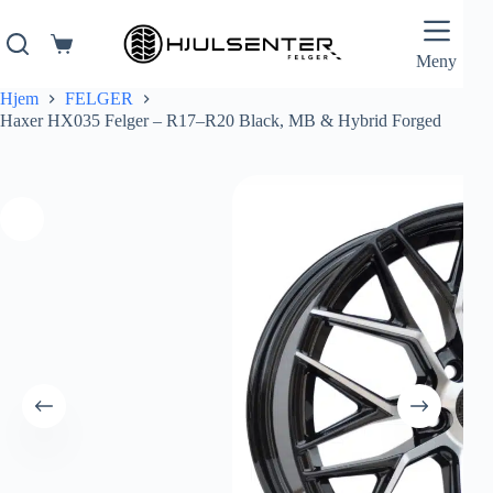
Hopp
til
innholdet
Handlekurv
Meny
Hjem
FELGER
Haxer HX035 Felger – R17–R20 Black, MB & Hybrid Forged