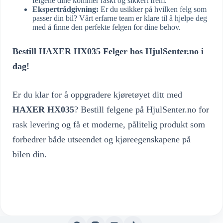
felgene dine kommer raskt og sikkert frem.
Ekspertrådgivning:
Er du usikker på hvilken felg som
passer din bil? Vårt erfarne team er klare til å hjelpe deg
med å finne den perfekte felgen for dine behov.
Bestill HAXER HX035 Felger hos HjulSenter.no i
dag!
Er du klar for å oppgradere kjøretøyet ditt med
HAXER HX035
? Bestill felgene på HjulSenter.no for
rask levering og få et moderne, pålitelig produkt som
forbedrer både utseendet og kjøreegenskapene på
bilen din.