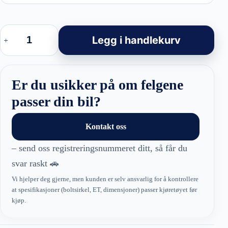
Haxer
HX035
Legg i handlekurv
Felger
–
R17–
R20
Black,
Er du usikker på om felgene
MB
&
passer din bil?
Hybrid
Forged
antall
Kontakt oss
– send oss registreringsnummeret ditt, så får du
svar raskt 🚗
Vi hjelper deg gjerne, men kunden er selv ansvarlig for å kontrollere
at spesifikasjoner (boltsirkel, ET, dimensjoner) passer kjøretøyet før
kjøp.