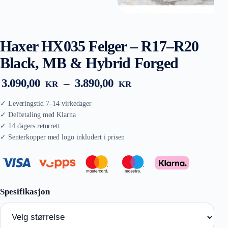
Haxer HX035 Felger – R17–R20
Black, MB & Hybrid Forged
Prisområde:
3.090,00
–
3.890,00
KR
KR
3.090,00 kr
til
3.890,00 kr