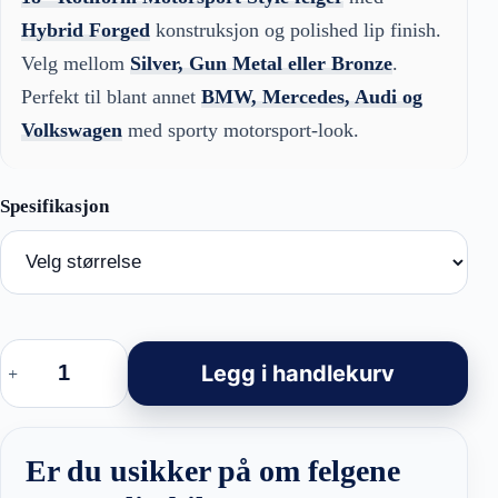
Hybrid Forged
konstruksjon og polished lip finish.
Velg mellom
Silver, Gun Metal eller Bronze
.
Perfekt til blant annet
BMW, Mercedes, Audi og
Volkswagen
med sporty motorsport-look.
18"
Rotiform
Legg i handlekurv
Motorsport
Style
Felger
1308B
–
Er du usikker på om felgene
18
Tommer