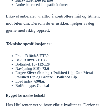
BMW E39, E60 og E90
Andre biler med kompatibelt fitment
Likevel anbefaler vi alltid å kontrollere mål og fitment
mot bilen din. Dersom du er usikker, hjelper vi deg
gjerne med riktig oppsett.
Tekniske spesifikasjoner:
Front:
R18x8.5 ET30
Bak:
R18x9.5 ET35
Boltsirkel:
10×112/120
Navåpning (CB):
72.6
Farger:
Silver Shining + Polished Lip
,
Gun Metal +
Polished Lip
og
Bronze + Polished Lip
Load index:
690kg.
Bolt/nut type:
Conical
Bygget for norske forhold
Hos Hjulsenter vet vi hvor viktig kvalitet er. Derfor er