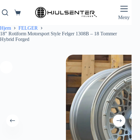
Hopp
til
innholdet
Handlekurv
Meny
Hjem
FELGER
18″ Rotiform Motorsport Style Felger 1308B – 18 Tommer
Hybrid Forged