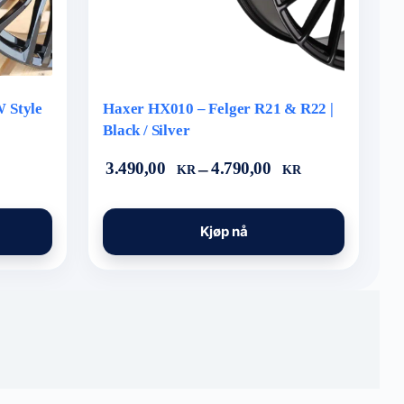
 Style
Haxer HX010 – Felger R21 & R22 |
Black / Silver
Prisområde:
3.490,00
–
4.790,00
KR
KR
3.490,00 kr
til
Dette
4.790,00 kr
Kjøp nå
produktet
har
flere
varianter.
Alternativene
kan
velges
på
produktsiden