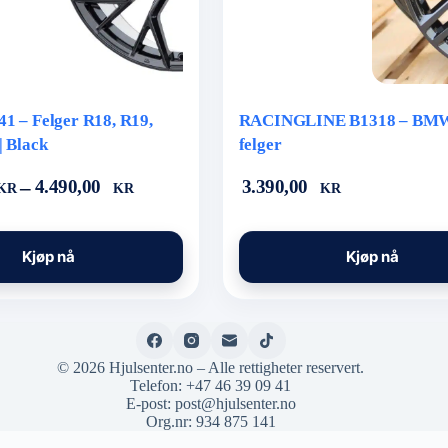
1 – Felger R18, R19,
RACINGLINE B1318 – BMW
| Black
felger
åde:
–
4.490,00
3.390,00
KR
KR
KR
 kr
Dette
 kr
Kjøp nå
Kjøp nå
produktet
har
flere
varianter.
Alternativene
kan
velges
© 2026 Hjulsenter.no – Alle rettigheter reservert.
på
Telefon:
+47 46 39 09 41
produktsiden
E-post:
post@hjulsenter.no
Org.nr: 934 875 141