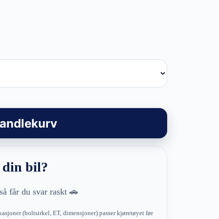
handlekurv
 din bil?
så får du svar raskt 🚗
kasjoner (boltsirkel, ET, dimensjoner) passer kjøretøyet før