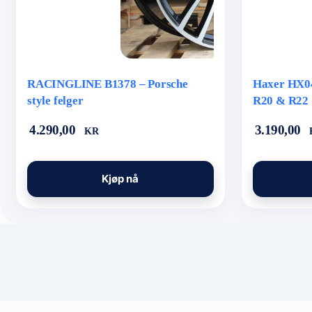
RACINGLINE B1378 – Porsche
Haxer HX04
style felger
R20 & R22 
Prisomr
4.290,00
3.190,00
KR
3.190,00
til
Dette
Dette
4.490,00
Kjøp nå
produktet
produktet
har
har
flere
flere
varianter.
varianter.
Alternativene
Alternativene
kan
kan
velges
velges
på
på
produktsiden
produktsiden