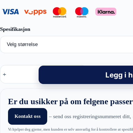
Racingline
A043
Legg i 
-
Audi
Style
felger
antall
Er du usikker på om felgene passer
Kontakt oss
– send oss registreringsnummeret ditt, 
Vi hjelper deg gjerne, men kunden er selv ansvarlig for å kontrollere at spesifi