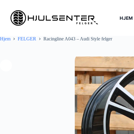
Hopp
til
innholdet
HJEM
Hjem
FELGER
Racingline A043 – Audi Style felger