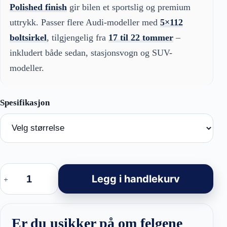
Polished finish
gir bilen et sportslig og premium
uttrykk. Passer flere Audi-modeller med
5×112
boltsirkel
, tilgjengelig fra
17 til 22 tommer
–
inkludert både sedan, stasjonsvogn og SUV-
modeller.
Audi
Style
Legg i handlekurv
B1618
Hybrid
Forged
Felger
Black
Er du usikker på om felgene