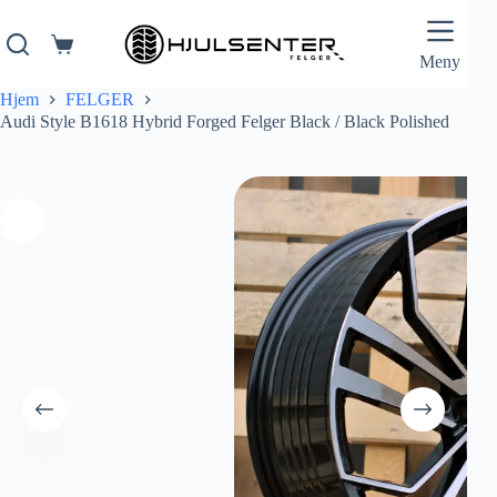
Hopp
til
innholdet
Handlekurv
Meny
Hjem
FELGER
Audi Style B1618 Hybrid Forged Felger Black / Black Polished