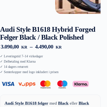
Audi Style B1618 Hybrid Forged
Felger Black / Black Polished
Prisområde:
3.090,00
–
4.490,00
KR
KR
3.090,00 kr
til
4.490,00 kr
Audi Style B1618 felger
med
Black
eller
Black