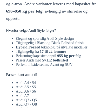
og e-tron. Andre varianter leveres med kapasitet fra
690–850 kg per felg
, avhengig av størrelse og
oppsett.
Hvorfor velge Audi Style felger?
Elegant og sportslig Audi Style design
Tilgjengelig i Black og Black Polished finish
Hybrid Forged
teknologi på utvalgte modeller
Tilgjengelig fra
17 til 22 tommer
Belastningskapasitet opptil
955 kg per felg
Passer Audi med
5×112 boltsirkel
Perfekt til både sedan, Avant og SUV
Passer blant annet til
Audi A4 / S4
Audi A5 / S5
Audi A6 / S6
Audi A7
Audi Q3 / Q5
Audi Q7 / Q8