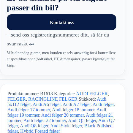
/
Black
passer din bil?
Polished
antall
Kontakt oss
– send oss registreringsnummeret ditt, så får du
svar raskt 🚗
Vi hjelper deg gjerne, men kunden er selv ansvarlig for å kontrollere
at spesifikasjoner (boltsirkel, ET, dimensjoner) passer kjøretøyet før
kjøp.
Produktnummer:
B1618
Kategorier:
AUDI FELGER
,
FELGER
,
RACINGLINE FELGER
Stikkord:
Audi
5x112 felger
,
Audi A6 felger
,
Audi A7 felger
,
Audi felger
,
Audi felger 17 tommer
,
Audi felger 18 tommer
,
Audi
felger 19 tommer
,
Audi felger 20 tommer
,
Audi felger 21
tommer
,
Audi felger 22 tommer
,
Audi Q5 felger
,
Audi Q7
felger
,
Audi Q8 felger
,
Audi Style felger
,
Black Polished
felger
,
Hybrid Forged felger