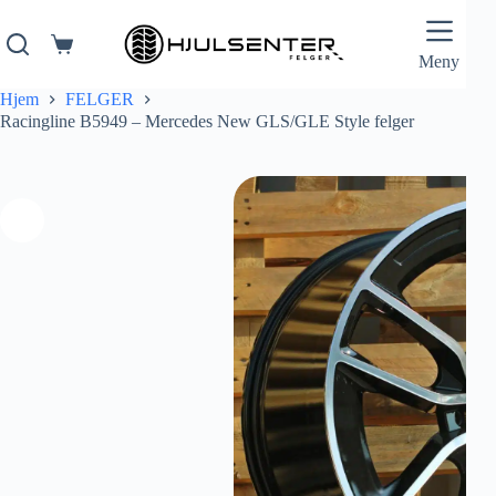
Hopp
til
innholdet
Handlekurv
Meny
Hjem
FELGER
Racingline B5949 – Mercedes New GLS/GLE Style felger