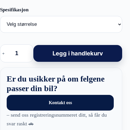
Racingline
B5949
Legg i handlekurv
-
Mercedes
New
GLS/GLE
Style
Er du usikker på om felgene
felger
antall
passer din bil?
Kontakt oss
– send oss registreringsnummeret ditt, så får du
svar raskt 🚗