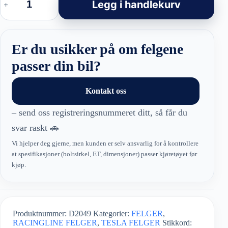
Model
Legg i handlekurv
Y
felger
–
D2049
Black
Er du usikker på om felgene
Half
Matt
passer din bil?
antall
Kontakt oss
– send oss registreringsnummeret ditt, så får du
svar raskt 🚗
Vi hjelper deg gjerne, men kunden er selv ansvarlig for å kontrollere
at spesifikasjoner (boltsirkel, ET, dimensjoner) passer kjøretøyet før
kjøp.
Produktnummer:
D2049
Kategorier:
FELGER
,
RACINGLINE FELGER
,
TESLA FELGER
Stikkord: