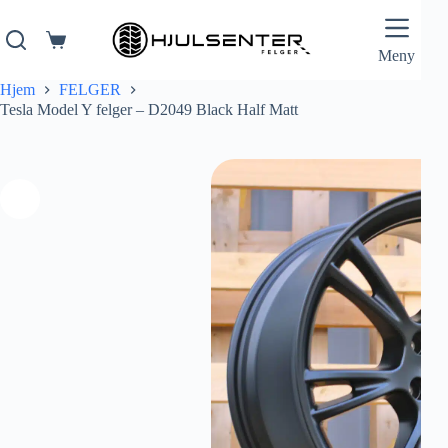
Hopp
til
innholdet
Handlekurv
Meny
Hjem
FELGER
Tesla Model Y felger – D2049 Black Half Matt