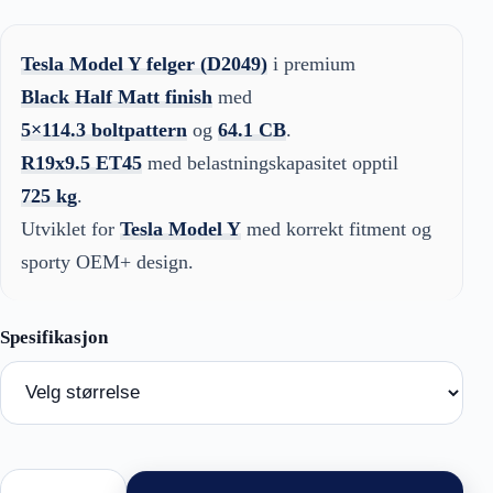
Tesla Model Y felger (D2049)
i premium
Black Half Matt finish
med
5×114.3 boltpattern
og
64.1 CB
.
R19x9.5 ET45
med belastningskapasitet opptil
725 kg
.
Utviklet for
Tesla Model Y
med korrekt fitment og
sporty OEM+ design.
Tesla