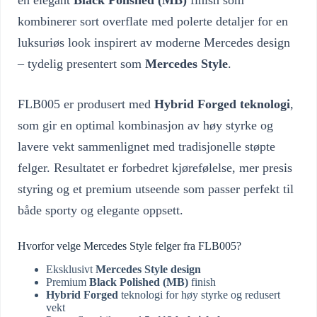
en elegant
Black Polished (MB)
finish som
kombinerer sort overflate med polerte detaljer for en
luksuriøs look inspirert av moderne Mercedes design
– tydelig presentert som
Mercedes Style
.
FLB005 er produsert med
Hybrid Forged teknologi
,
som gir en optimal kombinasjon av høy styrke og
lavere vekt sammenlignet med tradisjonelle støpte
felger. Resultatet er forbedret kjørefølelse, mer presis
styring og et premium utseende som passer perfekt til
både sporty og elegante oppsett.
Hvorfor velge Mercedes Style felger fra FLB005?
Eksklusivt
Mercedes Style design
Premium
Black Polished (MB)
finish
Hybrid Forged
teknologi for høy styrke og redusert
vekt