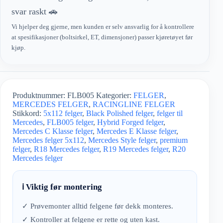
svar raskt 🚗
Vi hjelper deg gjerne, men kunden er selv ansvarlig for å kontrollere
at spesifikasjoner (boltsirkel, ET, dimensjoner) passer kjøretøyet før
kjøp.
Produktnummer:
FLB005
Kategorier:
FELGER
,
MERCEDES FELGER
,
RACINGLINE FELGER
Stikkord:
5x112 felger
,
Black Polished felger
,
felger til
Mercedes
,
FLB005 felger
,
Hybrid Forged felger
,
Mercedes C Klasse felger
,
Mercedes E Klasse felger
,
Mercedes felger 5x112
,
Mercedes Style felger
,
premium
felger
,
R18 Mercedes felger
,
R19 Mercedes felger
,
R20
Mercedes felger
ℹ️ Viktig før montering
✓ Prøvemonter alltid felgene før dekk monteres.
✓ Kontroller at felgene er rette og uten kast.