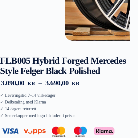
FLB005 Hybrid Forged Mercedes
Style Felger Black Polished
Prisområde:
3.090,00
–
3.690,00
KR
KR
3.090,00 kr
til
3.690,00 kr