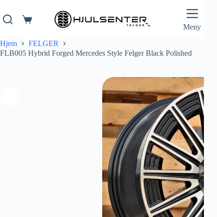
Hopp
til
innholdet
Handlekurv
Meny
Hjem
FELGER
FLB005 Hybrid Forged Mercedes Style Felger Black Polished