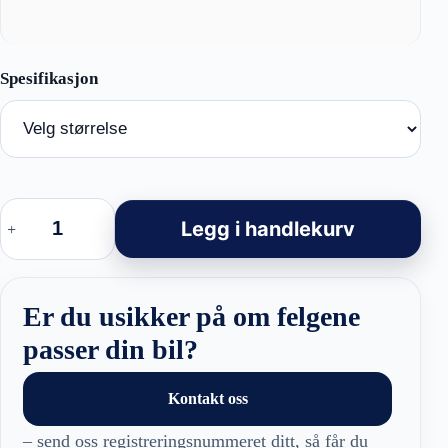
FLB005
Hybrid
Legg i handlekurv
Forged
Mercedes
Style
Felger
Black
Er du usikker på om felgene
Polished
antall
passer din bil?
Kontakt oss
– send oss registreringsnummeret ditt, så får du