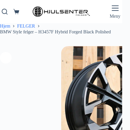
Hopp
til
innholdet
Handlekurv
Meny
Hjem
FELGER
BMW Style felger – H3457F Hybrid Forged Black Polished