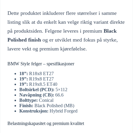
Dette produktet inkluderer flere størrelser i samme
listing slik at du enkelt kan velge riktig variant direkte
på produktsiden. Felgene leveres i premium
Black
Polished finish
og er utviklet med fokus på styrke,
lavere vekt og premium kjørefølelse.
BMW Style felger – spesifikasjoner
18”:
R18x8 ET27
19”:
R19x8 ET27
19”:
R19x8.5 ET40
Boltsirkel (PCD):
5×112
Navåpning (CB):
66.6
Bolttype:
Conical
Finish:
Black Polished (MB)
Konstruksjon:
Hybrid Forged
Belastningskapasitet og premium kvalitet