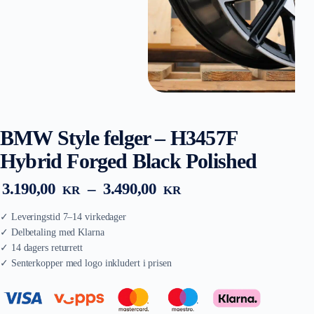
BMW Style felger – H3457F
Hybrid Forged Black Polished
Prisområde:
3.190,00
–
3.490,00
KR
KR
3.190,00 kr
til
3.490,00 kr