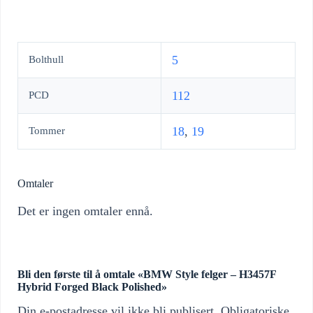
5
Bolthull
112
PCD
18
,
19
Tommer
Omtaler
Det er ingen omtaler ennå.
Bli den første til å omtale «BMW Style felger – H3457F
Hybrid Forged Black Polished»
Din e-postadresse vil ikke bli publisert.
Obligatoriske