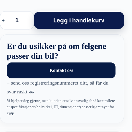
BMW
Style
Legg i handlekurv
felger
–
H3457F
Hybrid
Forged
Er du usikker på om felgene
Black
Polished
passer din bil?
antall
Kontakt oss
– send oss registreringsnummeret ditt, så får du
svar raskt 🚗
Vi hjelper deg gjerne, men kunden er selv ansvarlig for å kontrollere
at spesifikasjoner (boltsirkel, ET, dimensjoner) passer kjøretøyet før
kjøp.