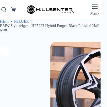
Hopp
til
innholdet
Handlekurv
Meny
Hjem
FELGER
BMW Style felger – HF5223 Hybrid Forged Black Polished Half
Matt