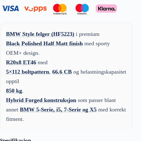
BMW Style felger (HF5223)
i premium
Black Polished Half Matt finish
med sporty
OEM+ design.
R20x8 ET46
med
5×112 boltpattern
,
66.6 CB
og belastningskapasitet
opptil
850 kg
.
Hybrid Forged konstruksjon
som passer blant
annet
BMW 5-Serie, i5, 7-Serie og X5
med korrekt
fitment.