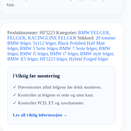
kjøp.
Produktnummer:
HF5223
Kategorier:
BMW FELGER
,
FELGER
,
RACINGLINE FELGER
Stikkord:
20 tommer
BMW felger
,
5x112 felger
,
Black Polished Half Matt
felger
,
BMW 5 Serie felger
,
BMW 7 Serie felger
,
BMW
felger
,
BMW i5 felger
,
BMW i7 felger
,
BMW style felger
,
BMW X5 felger
,
HF5223 felger
,
Hybrid Forged felger
ℹ️ Viktig før montering
✓ Prøvemonter alltid felgene før dekk monteres.
✓ Kontroller at felgene er rette og uten kast.
✓ Kontroller PCD, ET og navdiameter.
Les all viktig informasjon →