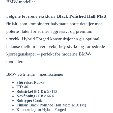
BMW-modeller.
Felgene leveres i eksklusiv
Black Polished Half Matt
finish
, som kombinerer halvmatte sorte detaljer med
polerte flater for et mer aggressivt og premium
uttrykk. Hybrid Forged konstruksjonen gir optimal
balanse mellom lavere vekt, høy styrke og forbedrede
kjøreegenskaper – perfekt for moderne BMW-
modeller.
BMW Style felger – spesifikasjoner
Størrelse:
R20x8
ET:
46
Boltsirkel (PCD):
5×112
Navåpning (CB):
66.6
Bolttype:
Conical
Finish:
Black Polished Half Matt (MBHM)
Konstruksjon:
Hybrid Forged