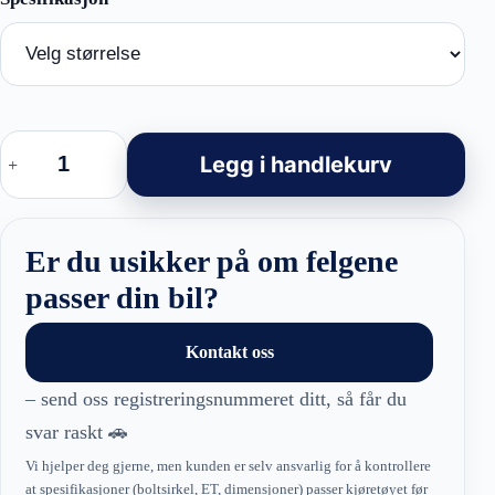
BMW
Style
Legg i handlekurv
felger
–
HF5223
Hybrid
Forged
Er du usikker på om felgene
Black
Polished
passer din bil?
Half
Matt
antall
Kontakt oss
– send oss registreringsnummeret ditt, så får du
svar raskt 🚗
Vi hjelper deg gjerne, men kunden er selv ansvarlig for å kontrollere
at spesifikasjoner (boltsirkel, ET, dimensjoner) passer kjøretøyet før