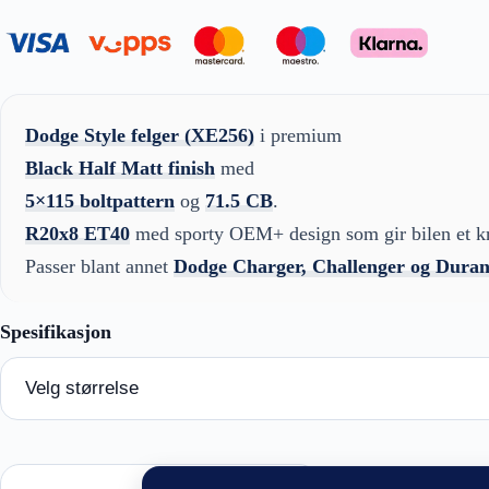
Dodge Style felger (XE256)
i premium
Black Half Matt finish
med
5×115 boltpattern
og
71.5 CB
.
R20x8 ET40
med sporty OEM+ design som gir bilen et kra
Passer blant annet
Dodge Charger, Challenger og Dura
Dodge