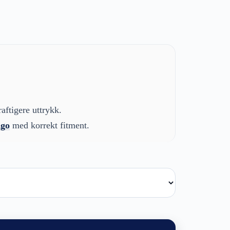
ftigere uttrykk.
ngo
med korrekt fitment.