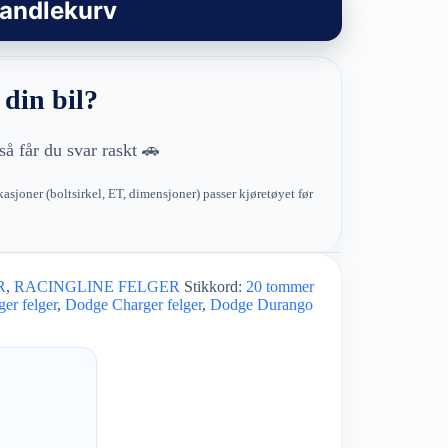
handlekurv
 din bil?
så får du svar raskt 🚗
kasjoner (boltsirkel, ET, dimensjoner) passer kjøretøyet før
R
,
RACINGLINE FELGER
Stikkord:
20 tommer
er felger
,
Dodge Charger felger
,
Dodge Durango