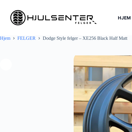
Hopp
til
innholdet
HJEM
Hjem
FELGER
Dodge Style felger – XE256 Black Half Matt