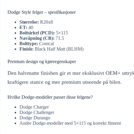
Dodge Style felger – spesifikasjoner
Størrelse:
R20x8
ET:
40
Boltsirkel (PCD):
5×115
Navåpning (CB):
71.5
Bolttype:
Conical
Finish:
Black Half Matt (BLHM)
Premium design og kjøreegenskaper
Den halvmatte finishen gir et mer eksklusivt OEM+ uttrykk
kraftigere stance og mer premium utseende på bilen.
Hvilke Dodge-modeller passer disse felgene?
Dodge Charger
Dodge Challenger
Dodge Durango
Andre Dodge-modeller med 5×115 og korrekt fitment