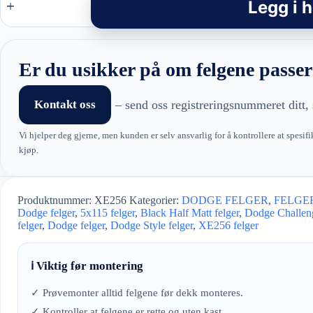
Style
Legg i 
felger
–
XE256
Black
Half
Er du usikker på om felgene passer
Matt
antall
Kontakt oss
– send oss registreringsnummeret ditt, 
Vi hjelper deg gjerne, men kunden er selv ansvarlig for å kontrollere at spesifi
kjøp.
Produktnummer:
XE256
Kategorier:
DODGE FELGER
,
FELGE
Dodge felger
,
5x115 felger
,
Black Half Matt felger
,
Dodge Challeng
felger
,
Dodge felger
,
Dodge Style felger
,
XE256 felger
ℹ️ Viktig før montering
✓ Prøvemonter alltid felgene før dekk monteres.
✓ Kontroller at felgene er rette og uten kast.