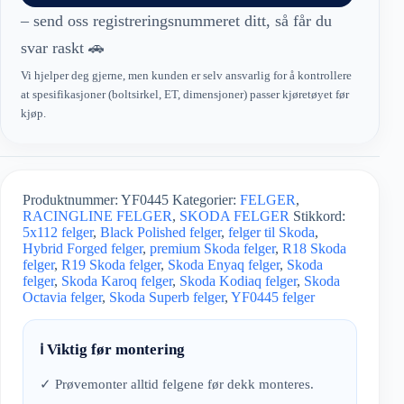
– send oss registreringsnummeret ditt, så får du
svar raskt 🚗
Vi hjelper deg gjerne, men kunden er selv ansvarlig for å kontrollere
at spesifikasjoner (boltsirkel, ET, dimensjoner) passer kjøretøyet før
kjøp.
Produktnummer:
YF0445
Kategorier:
FELGER
,
RACINGLINE FELGER
,
SKODA FELGER
Stikkord:
5x112 felger
,
Black Polished felger
,
felger til Skoda
,
Hybrid Forged felger
,
premium Skoda felger
,
R18 Skoda
felger
,
R19 Skoda felger
,
Skoda Enyaq felger
,
Skoda
felger
,
Skoda Karoq felger
,
Skoda Kodiaq felger
,
Skoda
Octavia felger
,
Skoda Superb felger
,
YF0445 felger
ℹ️ Viktig før montering
✓ Prøvemonter alltid felgene før dekk monteres.