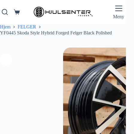
Hopp
til
innholdet
Handlekurv
Meny
Hjem
FELGER
YF0445 Skoda Style Hybrid Forged Felger Black Polished