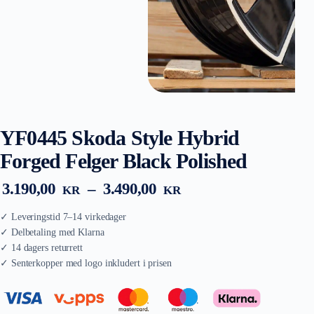
YF0445 Skoda Style Hybrid
Forged Felger Black Polished
Prisområde:
3.190,00
–
3.490,00
KR
KR
3.190,00 kr
til
3.490,00 kr