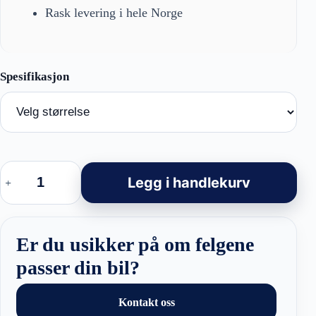
Rask levering i hele Norge
YF0445
Skoda
Legg i handlekurv
Style
Hybrid
Forged
Felger
Black
Er du usikker på om felgene
Polished
antall
passer din bil?
Kontakt oss