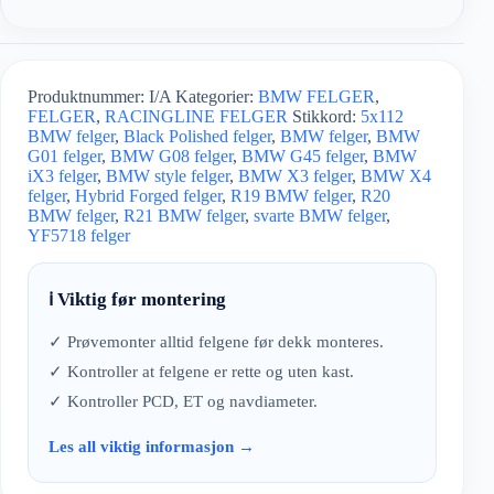
Produktnummer:
I/A
Kategorier:
BMW FELGER
,
FELGER
,
RACINGLINE FELGER
Stikkord:
5x112
BMW felger
,
Black Polished felger
,
BMW felger
,
BMW
G01 felger
,
BMW G08 felger
,
BMW G45 felger
,
BMW
iX3 felger
,
BMW style felger
,
BMW X3 felger
,
BMW X4
felger
,
Hybrid Forged felger
,
R19 BMW felger
,
R20
BMW felger
,
R21 BMW felger
,
svarte BMW felger
,
YF5718 felger
ℹ️ Viktig før montering
✓ Prøvemonter alltid felgene før dekk monteres.
✓ Kontroller at felgene er rette og uten kast.
✓ Kontroller PCD, ET og navdiameter.
Les all viktig informasjon →