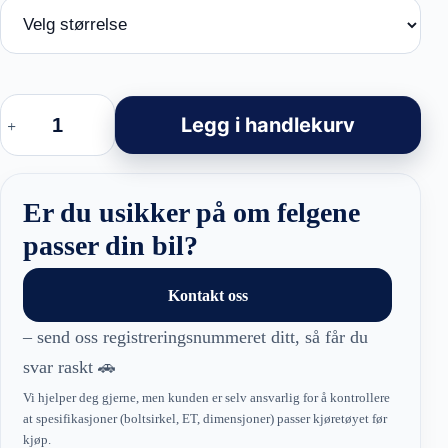
YF5718
BMW
Legg i handlekurv
Style
Hybrid
Forged
Felger
Black
Er du usikker på om felgene
Polished
antall
passer din bil?
Kontakt oss
– send oss registreringsnummeret ditt, så får du
svar raskt 🚗
Vi hjelper deg gjerne, men kunden er selv ansvarlig for å kontrollere
at spesifikasjoner (boltsirkel, ET, dimensjoner) passer kjøretøyet før
kjøp.