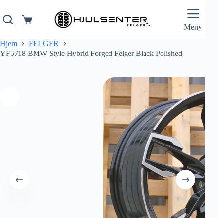
Hopp
til
innholdet
Handlekurv
Meny
Hjem
FELGER
YF5718 BMW Style Hybrid Forged Felger Black Polished