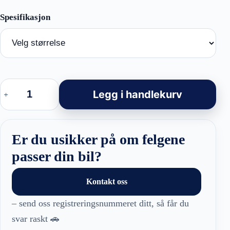
Racingline
YS214
Legg i handlekurv
-
Tesla
Model
Y
Style
Er du usikker på om felgene
felger
antall
passer din bil?
Kontakt oss
– send oss registreringsnummeret ditt, så får du
svar raskt 🚗