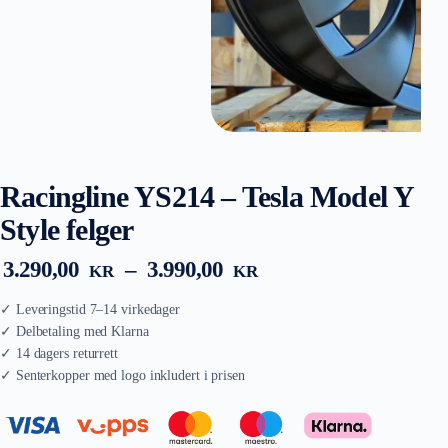
Racingline YS214 – Tesla Model Y
Style felger
Prisområde:
3.290,00
–
3.990,00
KR
KR
3.290,00 kr
til
3.990,00 kr