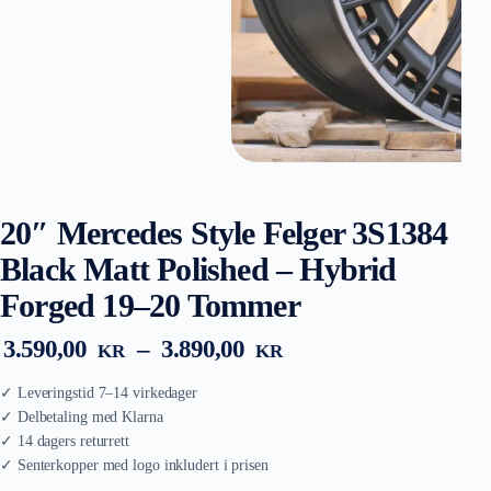
20″ Mercedes Style Felger 3S1384
Black Matt Polished – Hybrid
Forged 19–20 Tommer
Prisområde:
3.590,00
–
3.890,00
KR
KR
3.590,00 kr
til
3.890,00 kr