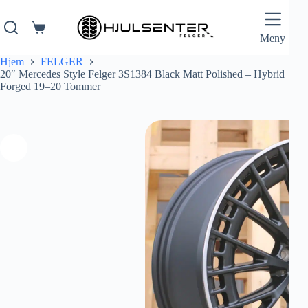
Hopp
til
innholdet
Handlekurv
Meny
Hjem
FELGER
20″ Mercedes Style Felger 3S1384 Black Matt Polished – Hybrid
Forged 19–20 Tommer