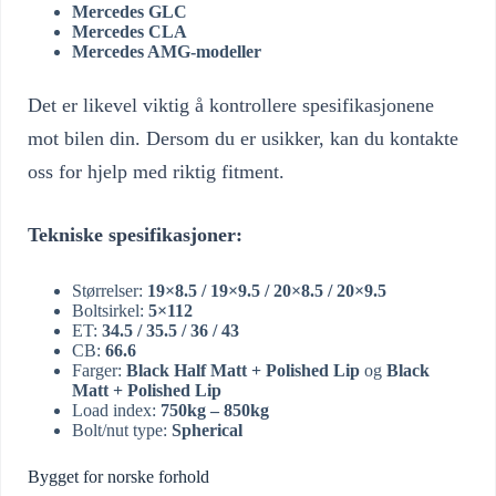
Mercedes GLC
Mercedes CLA
Mercedes AMG-modeller
Det er likevel viktig å kontrollere spesifikasjonene
mot bilen din. Dersom du er usikker, kan du kontakte
oss for hjelp med riktig fitment.
Tekniske spesifikasjoner:
Størrelser:
19×8.5 / 19×9.5 / 20×8.5 / 20×9.5
Boltsirkel:
5×112
ET:
34.5 / 35.5 / 36 / 43
CB:
66.6
Farger:
Black Half Matt + Polished Lip
og
Black
Matt + Polished Lip
Load index:
750kg – 850kg
Bolt/nut type:
Spherical
Bygget for norske forhold