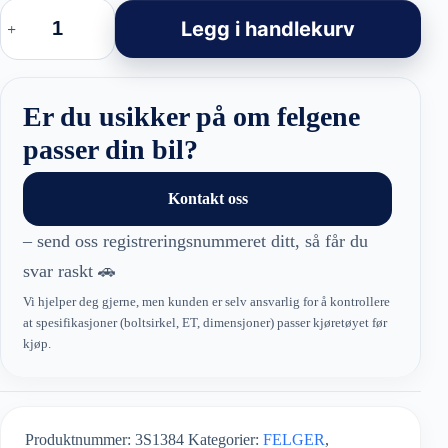
20"
Mercedes
Legg i handlekurv
Style
Felger
3S1384
Black
Matt
Er du usikker på om felgene
Polished
–
passer din bil?
Hybrid
Forged
19–
Kontakt oss
20
Tommer
– send oss registreringsnummeret ditt, så får du
antall
svar raskt 🚗
Vi hjelper deg gjerne, men kunden er selv ansvarlig for å kontrollere
at spesifikasjoner (boltsirkel, ET, dimensjoner) passer kjøretøyet før
kjøp.
Produktnummer:
3S1384
Kategorier:
FELGER
,