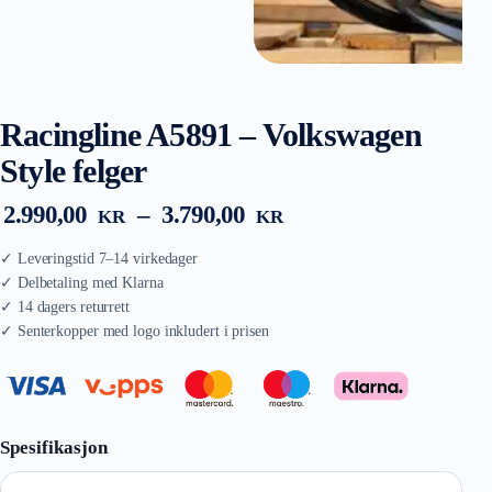
Racingline A5891 – Volkswagen
Style felger
Prisområde:
2.990,00
–
3.790,00
KR
KR
2.990,00 kr
til
3.790,00 kr