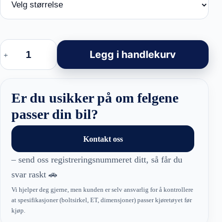
Racingline
A5891
Legg i handlekurv
-
Volkswagen
Style
felger
antall
Er du usikker på om felgene
passer din bil?
Kontakt oss
– send oss registreringsnummeret ditt, så får du
svar raskt 🚗
Vi hjelper deg gjerne, men kunden er selv ansvarlig for å kontrollere
at spesifikasjoner (boltsirkel, ET, dimensjoner) passer kjøretøyet før
kjøp.