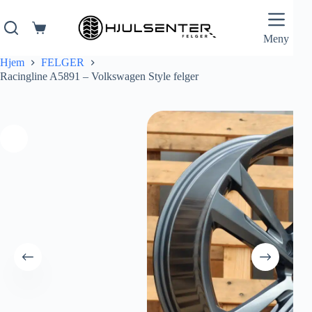
Hopp
til
innholdet
Handlekurv
Meny
Hjem
FELGER
Racingline A5891 – Volkswagen Style felger