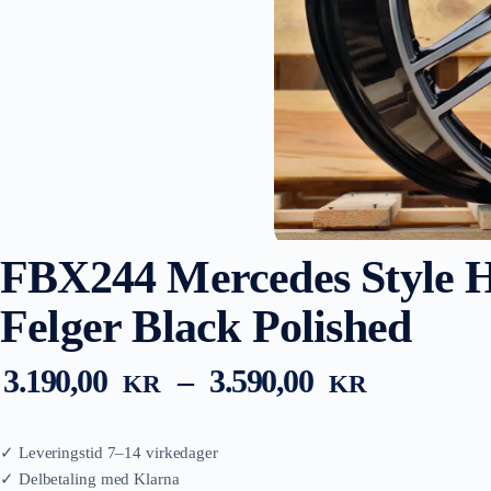
FBX244 Mercedes Style 
Felger Black Polished
Prisområ
3.190,00
–
3.590,00
KR
KR
3.190,00 
til
3.590,00 