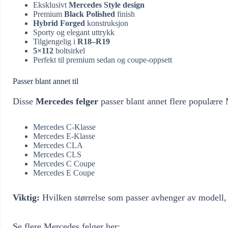
Eksklusivt
Mercedes Style design
Premium
Black Polished
finish
Hybrid Forged
konstruksjon
Sporty og elegant uttrykk
Tilgjengelig i
R18–R19
5×112
boltsirkel
Perfekt til premium sedan og coupe-oppsett
Passer blant annet til
Disse
Mercedes felger
passer blant annet flere populære
Mercedes C-Klasse
Mercedes E-Klasse
Mercedes CLA
Mercedes CLS
Mercedes C Coupe
Mercedes E Coupe
Viktig:
Hvilken størrelse som passer avhenger av modell, 
Se flere Mercedes felger her: