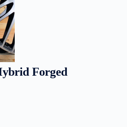
Hybrid Forged
de:
kr
kr